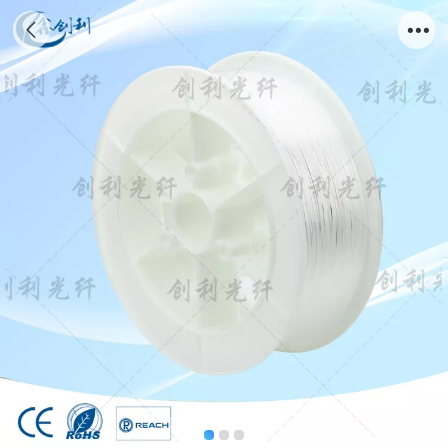
0.75mm照明塑料光纤导光光纤丝线鑫创利品
牌